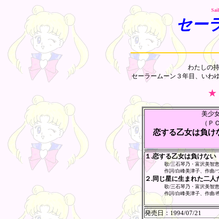
Sai
セー
わたしの持
セーラームーン３年目、いわ
★
美少
（Ｐ
恋する乙女は負け
１.恋する乙女は負けない
歌/三石琴乃・富沢美智
作詞/白峰美津子、作曲/
２.同じ星に生まれた二人
歌/三石琴乃・富沢美智
作詞/白峰美津子、作曲/
発売日：
1994/07/21