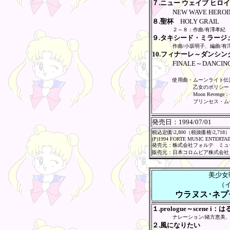
７.ニュー ウェイブ ヒロ
NEW WAVE HEROIN
８.聖杯
HOLY GRAIL
２～８：作曲/有澤孝紀
９.タキシード・ミラージ
作曲/小坂明子、編曲/有
10.フィナーレ～ダンシン
FINALE～DANCING
使用曲・ムーンライト伝
乙女のポリシー
Moon Reve
プリンセス・ム
発売日：
1994/07/01
税込定価\2,800（税抜価格\2,718）
(P)1994 FORTE MUSIC ENTERTA
発売元：株式会社フォルテ ミュ
販売元：日本コロムビア株式会社
美少女
（
ウラヌス･ネプ
１.prologue～scene 
ナレーション/緒方恵美
２.風になりたい