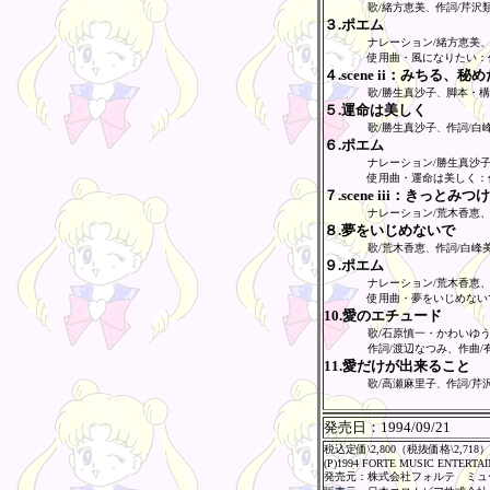
歌/緒方恵美
作詞/芹沢
、
３.ポエム
ナレーション/緒方恵美
使用曲・風になりたい：
４.scene ii：みちる、秘
歌/勝生真沙子
脚本・構
、
５.運命は美しく
歌/勝生真沙子
作詞/白
、
６.ポエム
ナレーション/勝生真沙
使用曲・運命は美しく：
７.scene iii：きっとみつ
ナレーション/荒木香恵
８.夢をいじめないで
歌/荒木香恵
作詞/白峰
、
９.ポエム
ナレーション/荒木香恵
使用曲・夢をいじめない
10.愛のエチュード
歌/石原慎一・かわいゆ
作詞/渡辺なつみ、作曲/
11.愛だけが出来ること
歌/高瀬麻里子
作詞/芹
、
発売日：
1994/09/21
税込定価\2,800（税抜価格\2,718）
(P)1994 FORTE MUSIC ENTERTA
発売元：株式会社フォルテ ミュ