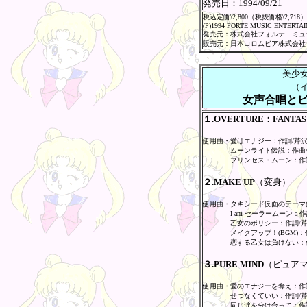
発売日：
1994/09/21
税込定価\2,800（税抜価格\2,718）
(P)1994 FORTE MUSIC ENTERTA
発売元：株式会社フォルテ ミュ
販売元：日本コロムビア株式会社
美少
（
女声合唱と
１.OVERTURE：FANTAS
使用曲・愛はエナジー：作詞/芹沢
ムーンライト伝説：作曲
プリンセス・ムーン：作
２.MAKE UP
（変身）
使用曲・タキシード仮面のテーマ(
I am セーラームーン：
乙女のポリシー：作詞/芹
メイクアップ！(BGM)：
恋する乙女は負けない：
３.PURE MIND
（ピュア
使用曲・愛のエナジーを奪え：作
せつなくていい：作詞/
同じ涙を分け合って：作