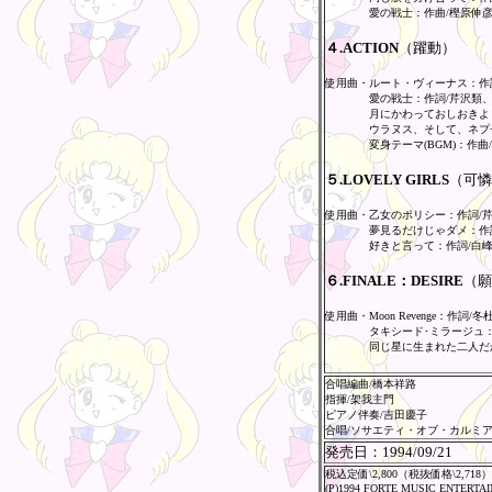
愛の戦士：作曲/樫原伸
４.ACTION
（躍動）
使用曲・ルート・ヴィーナス：作詞
愛の戦士：作詞/芹沢類、
月にかわっておしおきよ 
ウラヌス、そして、ネプチ
変身テーマ(BGM)：作曲
５.LOVELY GIRLS
（可憐
使用曲・乙女のポリシー：作詞/芹
夢見るだけじゃダメ：作
好きと言って：作詞/白
６.FINALE：DESIRE
（願
使用曲・Moon Revenge：作詞
タキシード･ミラージュ：
同じ星に生まれた二人だ
合唱編曲/橋本祥路
指揮/架我主門
ピアノ伴奏/吉田慶子
合唱/ソサエティ・オブ・カルミ
発売日：
1994/09/21
税込定価\2,800（税抜価格\2,718）
(P)1994 FORTE MUSIC ENTERTA