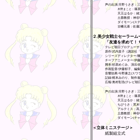
声の出演/月野うさぎ：
篠
木野まこと：
天王はるか：緒
土萠教授：神谷
ダイモーン(ス
古幡元基：佐藤
２.美少女戦士セーラームー
「友達を求めて！ 
テレビ朝日プロデューサ
原作/武内直子（講談社
シリーズディレクター/
チーフアニメーター/伊
脚本/杉原めぐみ、演出/
作画監督/伊藤郁子、編集
音響効果/今野康之(スワ
記録/梶本みのり、制作進
広報/奥村彰浩(テレビ朝日
声の出演/月野うさぎ：
篠
木野まこと：
天王はるか：緒
ちびうさ：荒木
アルテミス：高
土萠教授：神谷
ダイモーン(チ
＜立体ミニステージ＞
紙製組立式