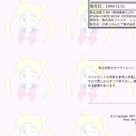
発売日：
1994/11/21
税込定価\2,300（税抜価格\2,233）
(P)1994 FORTE MUSIC ENTERTA
発売元：株式会社フォルテ ミュ
販売元：日本コロムビア株式会社
美少女戦士セーラームーン 
※ジャケットの内容を参考に作成
すので悪しからずご了承下さい。
める必要があります。
(C) Copyright 1997-
Sorry. this