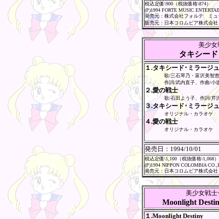
税込定価\900（税抜価格\874）
(P)1994 FORTE MUSIC ENTERTA
発売元：株式会社フォルテ ミュ
販売元：日本コロムビア株式会社
美少女
タキシード
１.タキシード･ミラージ
歌/三石琴乃・富沢美智
作詞/武内直子、作曲/小
２.愛の戦士
歌/石田よう子、作詞/芹
３.タキシード･ミラージ
オリジナル・カラオケ
４.愛の戦士
オリジナル・カラオケ
発売日：
1994/10/01
税込定価\1,100（税抜価格\1,068）
(P)1994 NIPPON COLOMBIA CO.,
発売元：日本コロムビア株式会社
美少女戦士
Moonlight 
１.Moonlight Destiny