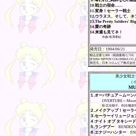
10.戦士の宿命……
11.変身！セーラー戦士
12.ウラヌス、そして、
13.The Pretty Soldiers' Bi
14.愛の奇跡
14.来週も見てネ！
作曲/有澤孝紀
発売日：
1994/06/21
税込定価\2,800（税抜価格\2,718）
(P)1994 NIPPON COLOMBIA CO.,
発売元：日本コロムビア株式会社
美少女戦士
（
MU
１.オーバチュア～ムーン
OVERTURE～Moon H
歌/広谷順子、作詞/幾原
２.メイクアップ！セーラ
３.セーラーイリュージョ
４.ナイト オブ タキシード
５.ランデブー
RENDEZV
６.エナジーハンター
ENE