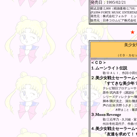
発売日：
1995/02/21
税込定価\2,800（税抜価格\2,718）
(P)1994 FORTE MUSIC ENTERTA
発売元：株式会社フォルテ ミュ
販売元：日本コロムビア株式会社
★
美少女
（ＣＤ・カセ
＜ＣＤ＞
１.ムーンライト伝説
歌/ＤＡＬＩ、作詞/小田
２.美少女戦士セーラームーンＳ
「すてきな美少年
テレビ朝日プロデューサ
原作/武内直子（講談社
シリーズディレクター/幾原
脚本/隅沢克之、演出/幾
声の出演/月野うさぎ：
篠
木野まこと：
３.Moon Revenge
歌/三石琴乃
久川綾
富
・
・
/冬杜花代子、作曲/
作詞
４.美少女戦士セーラームーンＳ
「友達を求めて！ 