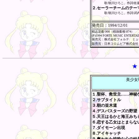
歌/朝川ひろこ、作詞/佐
２.セーラーチームのテー
歌/朝川ひろこ、作詞/武
発売日：
1994/12/01
税込定価\900（税抜価格\874）
(P)1994 FORTE MUSIC ENTERTA
発売元：株式会社フォルテ ミュ
販売元：日本コロムビア株式会社
★
美少女
１.聖杯、救世主……神秘
２.サブタイトル
３.朝の並木道
４.デスバスターズの野望
５.天王はるかと海王みち
６.恋する乙女はとまらな
７.ダイモーン出現
８.アイキャッチ
９.奪われた純粋な心の結