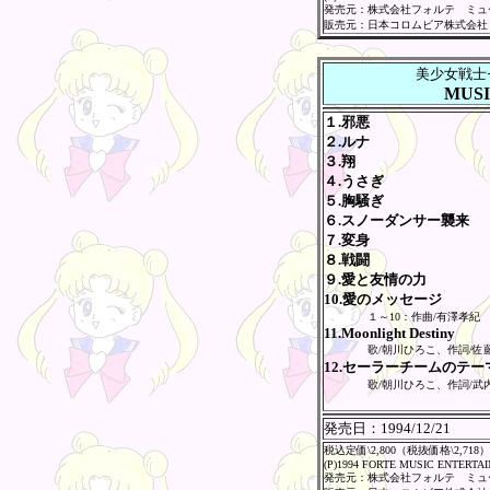
発売元：株式会社フォルテ ミュ
販売元：日本コロムビア株式会社
美少女戦士
MUSI
１.邪悪
２.ルナ
３.翔
４.うさぎ
５.胸騒ぎ
６.スノーダンサー襲来
７.変身
８.戦闘
９.愛と友情の力
10.愛のメッセージ
１～10：作曲/有澤孝紀
11.Moonlight Destiny
歌/朝川ひろこ、作詞/佐
12.セーラーチームのテー
歌/朝川ひろこ、作詞/武
発売日：
1994/12/21
税込定価\2,800（税抜価格\2,718）
(P)1994 FORTE MUSIC ENTERTA
発売元：株式会社フォルテ ミュ