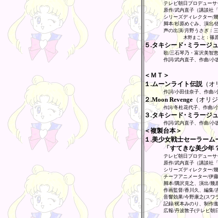
テレビ朝日プロデューサ
原作/武内直子（講談社
シリーズディレクター/幾原
脚本/杉原めぐみ、演出/
声の出演/月野うさぎ：
篠
木野まこと：
５.タキシード･ミラージ
歌/三石琴乃・富沢美智
作詞/武内直子、作曲/小
＜ＭＴ＞
１.ムーンライト伝説
（オ
作詞/小田佳奈子、作曲/
２.Moon Revenge
（オリジ
/冬杜花代子、作曲/
作詞
３.タキシード･ミラージ
作詞/武内直子、作曲/小
＜複製台本＞
１.美少女戦士セーラーム
「すてきな美少年
テレビ朝日プロデューサ
原作/武内直子（講談社
シリーズディレクター/
チーフアニメーター/伊
脚本/隅沢克之、演出/幾
作画監督/香川久、編集/
音響効果/今野康之(スワ
記録/梶本みのり、制作進
広報/丹波敦子(テレビ朝日