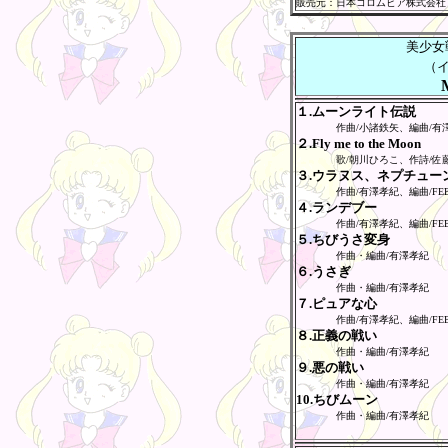
販売元：日本コロムビア株式会社
美少女
（
１.ムーンライト伝説
作曲/小諸鉄矢、編曲/有
２.Fly me to the Moon
歌/朝川ひろこ、作詩/佐
３.ウラヌス、ネプチュー
作曲/有澤孝紀、編曲/FEBIA
４.ランデブー
作曲/有澤孝紀、編曲/FEBIA
５.ちびうさ変身
作曲・編曲/有澤孝紀
６.うさぎ
作曲・編曲/有澤孝紀
７.ピュアな心
作曲/有澤孝紀、編曲/FEBIA
８.正義の戦い
作曲・編曲/有澤孝紀
９.悪の戦い
作曲・編曲/有澤孝紀
10.ちびムーン
作曲・編曲/有澤孝紀