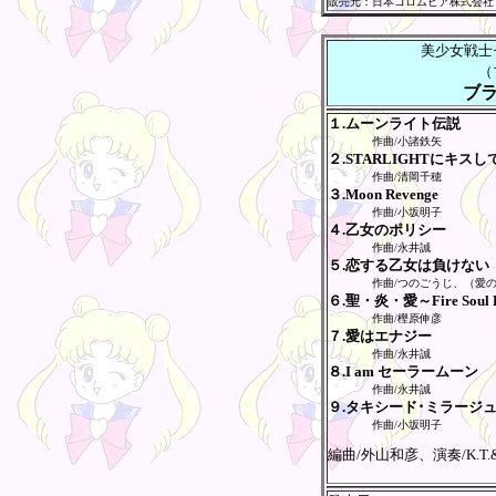
販売元：日本コロムビア株式会社
美少女戦士
（
ブ
１.ムーンライト伝説
作曲/小諸鉄矢
２.STARLIGHTにキスし
作曲/清岡千穂
３.Moon Revenge
作曲/小坂明子
４.乙女のポリシー
作曲/永井誠
５.恋する乙女は負けない
作曲/つのごうじ、（愛
６.聖・炎・愛～Fire Soul 
作曲/樫原伸彦
７.愛はエナジー
作曲/永井誠
８.I am セーラームーン
作曲/永井誠
９.タキシード･ミラージ
作曲/小坂明子
編曲/外山和彦、演奏/K.T.& 