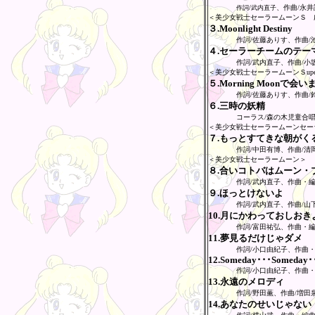
/
、作曲/永井
作詞
武内直子
＜美少女戦士セーラームーンＳ 
３.Moonlight Destiny
作詞/佐藤ありす、作曲/
４.セーラーチームのテー
作詞/武内直子、作曲/小
＜美少女戦士セーラームーンＳupe
５.Morning Moonで会
作詞/佐藤ありす、作曲/
６.三時の妖精
コーラス/森の木児童合
＜美少女戦士セーラームーンセー
７.もっとすてきな朝がく
作詞/中田有博、作曲/清岡
＜美少女戦士セーラームーン＞
８.合いコトバはムーン・
作詞/武内直子、作曲・編
９.ほっとけないよ
作詞/武内直子、作曲/山
10.月にかわっておしおき
作詞/富田祐弘、作曲・編
11.夢見るだけじゃダメ
作詞/小口由紀子、作曲・
12.Someday･･･Someday･
作詞/小口由紀子、作曲・
13.永遠のメロディ
作詞/野田薫、作曲/増田
14.あなたのせいじゃない