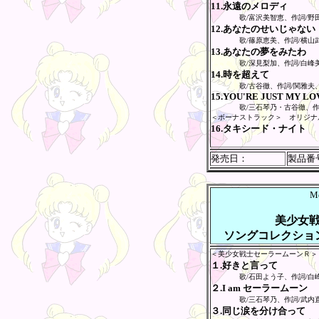
11.永遠のメロディ
歌/富沢美智恵、作詞/野
12.あなたのせいじゃない
歌/篠原恵美、作詞/横山
13.あなたの夢をみたわ
歌/深見梨加、作詞/白峰
14.時を超えて
歌/古谷徹、作詞/関雅夫
15.YOU'RE JUST MY LO
歌/三石琴乃・古谷徹、作
＜ボーナストラック＞ オリジナ
16.タキシード・ナイト
発売日：
製品番
Me
美少女
ソングコレクショ
＜美少女戦士セーラームーンＲ＞
１.好きと言って
歌/石田よう子、作詞/白
２.I am セーラームーン
歌/三石琴乃、作詞/武内
３.同じ涙を分け合って