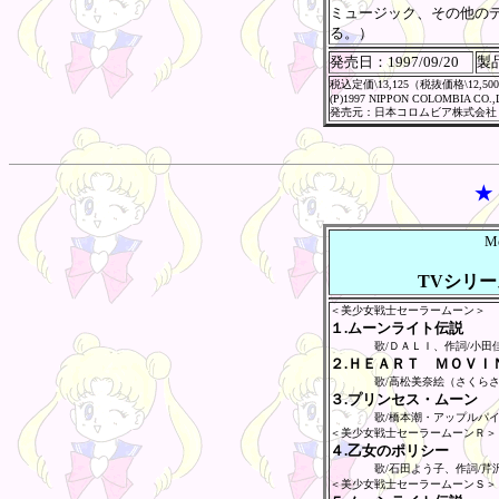
ミュージック、その他の
る。）
発売日：
1997/09/20
製
税込定価\13,125（税抜価格\12,50
(P)1997 NIPPON COLOMBIA CO.,
発売元：日本コロムビア株式会社
★
Me
TVシリ
＜美少女戦士セーラームーン＞
１.ムーンライト伝説
歌/ＤＡＬＩ、作詞/小田
２.ＨＥＡＲＴ ＭＯＶＩ
歌/高松美奈絵（さくら
３.プリンセス・ムーン
歌/橋本潮・アップルパ
＜美少女戦士セーラームーンＲ＞
４.乙女のポリシー
歌/石田よう子、作詞/芹
＜美少女戦士セーラームーンＳ＞