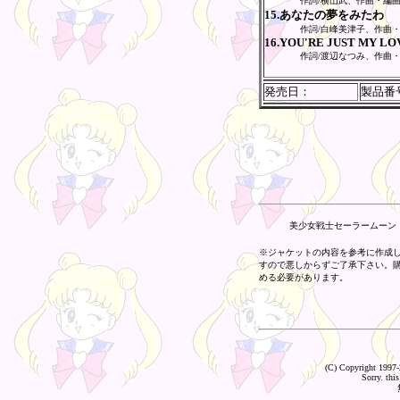
作詞/横山武、作曲・編曲
15.あなたの夢をみたわ
作詞/白峰美津子、作曲・
16.YOU'RE JUST MY LO
作詞/渡辺なつみ、作曲・
発売日：
製品番号
美少女戦士セーラームーン 
※ジャケットの内容を参考に作成
すので悪しからずご了承下さい。
める必要があります。
(C) Copyright 1997-
Sorry. this