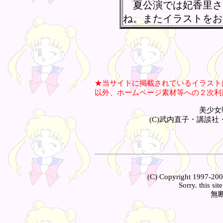
夏公演では妃香里さ
ね。またイラストをお
★当サイトに掲載されているイラスト
以外、ホームページ素材等への２次利
美少女
(C)武内直子・講談
(C) Copyright 1997-2001
Sorry. this sit
無