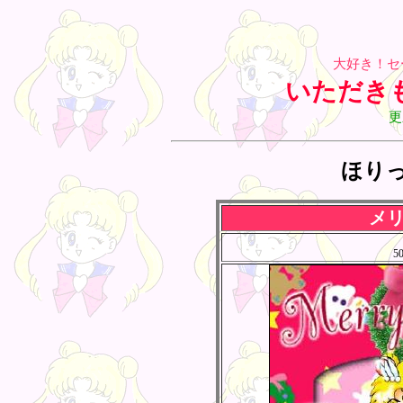
大好き！セ
いただき
更
ほり
メ
5